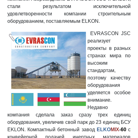
стали результатом исключительной
удовлетворенности компании строительным
оборудованием, поставляемым ELKON.
EVRASCON JSC
реализует
проекты в разных
странах мира по
высоким
стандартам,
поэтому качеству
оборудования
уделяется особое
внимание.
Недавно
компания сделала заказ сразу трех единиц
оборудования, увеличив свой парк до 23 единиц БСУ
EKLON. Компактный бетонный завод
ELKO
MIX
-60
с
конвейерной подачей инертных материалов