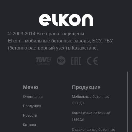
© 2003-2014.Все права защищены.
Elkon – мобильные бетонные заводы, БСУ, РБУ
(бетонно растворный узел) в Казахстане.
Меню
Продукция
О компании
Мобильные бетонные
заводы
Продукция
Компактные бетонные
Новости
заводы
Каталог
Стационарные бетонные