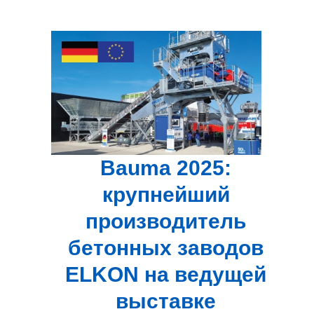
Bauma 2025:
крупнейший
производитель
бетонных заводов
ELKON на ведущей
выставке