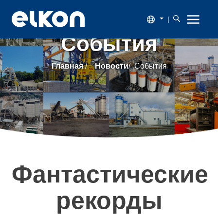
|
События
О
Главная
/
Новости
/
События
компании
Продукция
Новости
Каталог
Фантастические
Наши
рекорды
заказчики