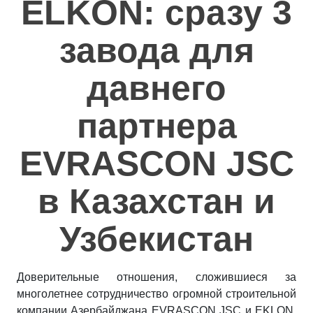
ELKON: сразу 3
Полезное
завода для
Контакты
давнего
партнера
EVRASCON JSC
в Казахстан и
Узбекистан
Доверительные отношения, сложившиеся за
многолетнее сотрудничество огромной строительной
компании Азербайджана EVRASCON JSC и EKLON,