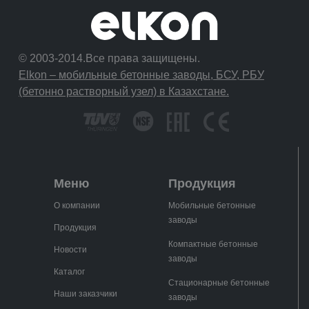
© 2003-2014.Все права защищены.
Elkon – мобильные бетонные заводы, БСУ, РБУ
(бетонно растворный узел) в Казахстане.
Меню
Продукция
О компании
Мобильные бетонные
заводы
Продукция
Компактные бетонные
Новости
заводы
Каталог
Стационарные бетонные
Наши заказчики
заводы