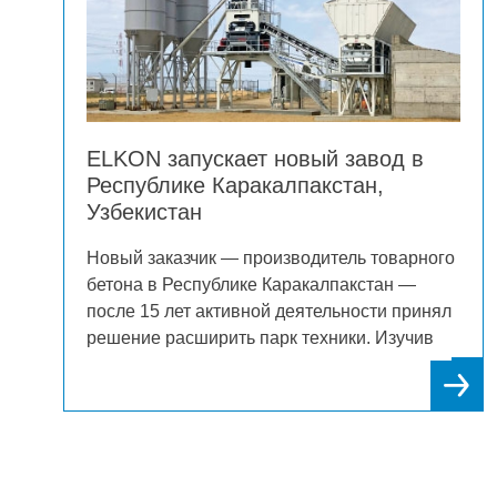
ELKON запускает новый завод в
Республике Каракалпакстан,
Узбекистан
Новый заказчик — производитель товарного
аты
бетона в Республике Каракалпакстан —
после 15 лет активной деятельности принял
ад с
решение расширить парк техники. Изучив
рынок поставщиков и собрав отзывы,
компания обратилась к ELKON, надежному
ым
турецкому бренду, зарекомендовавшему
себя десятилетиями как в регионе, так и во
всем мире.