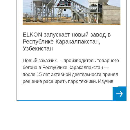
ELKON поставляет новый завод в
Молдову
ого
Крупная строительная компания с 30-летней
историей из Кагульского региона Молдовы
нял
сделала выбор в пользу ELKON, приобретя
в
современный бетонный завод. Решение
было принято после многочисленных
му
положительных отзывов от коллег по
отрасли, что еще раз подтвердило
во
репутацию бренда как надежного партнера
молдавских строителей.