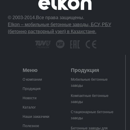
© 2003-2014.Все права защищены.
Elkon – мобильные бетонные заводы, БСУ, РБУ
(бетонно растворный узел) в Казахстане.
Меню
Продукция
О компании
Мобильные бетонные
заводы
Продукция
Компактные бетонные
Новости
заводы
Каталог
Стационарные бетонные
Наши заказчики
заводы
Полезное
Бетонные заводы для