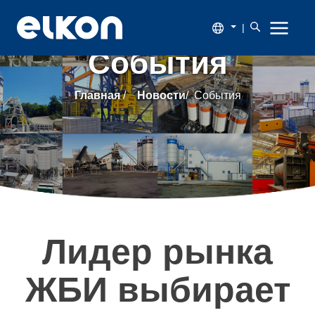
|
События
О
Главная
/
Новости
/
События
компании
Продукция
Новости
Каталог
Лидер рынка
Наши
ЖБИ выбирает
заказчики