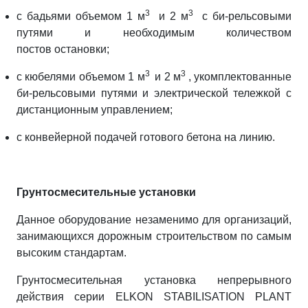
3
3
с бадьями объемом 1 м
и 2 м
с би-рельсовыми
путями и необходимым количеством
постов остановки;
3
3
с кюбелями объемом 1 м
и 2 м
, укомплектованные
би-рельсовыми путями и электрической тележкой с
дистанционным управлением;
с конвейерной подачей готового бетона на линию.
Грунтосмесительные установки
Данное оборудование незаменимо для организаций,
занимающихся дорожным строительством по самым
высоким стандартам.
Грунтосмесительная установка непрерывного
действия серии ELKON STABILISATION PLANT