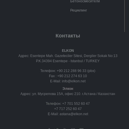
Бетоносмесители
Рециклинг
Контакты
ELKON
Адрес: Esentepe Mah. Gazeteciler Sitesi, Dergiler Sokak No:13
P.K.34394 Esentepe - Istanbul / TURKEY
Телефон:
+90 212 288 96 33 (pbx)
Fax :
+90 212 274 63 10
E-Mail:
info@elkon.net
Элкон
Адрес: ул. Мусрепова 15А, офис 210. г.Астана / Казахстан
Телефон:
+7 701 552 60 47
+7 717 252 60 47
E-Mail:
astana@elkon.net