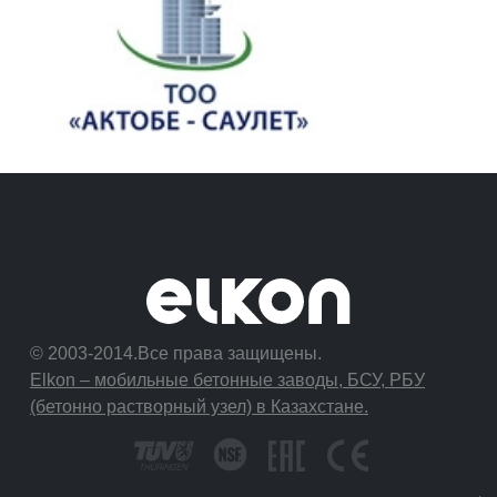
© 2003-2014.Все права защищены.
Elkon – мобильные бетонные заводы, БСУ, РБУ
(бетонно растворный узел) в Казахстане.