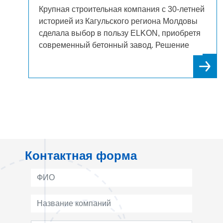
ого
Крупная строительная компания с 30-летней
историей из Кагульского региона Молдовы
нял
сделала выбор в пользу ELKON, приобретя
в
современный бетонный завод. Решение
было принято после многочисленных
му
положительных отзывов от коллег по
отрасли, что еще раз подтвердило
во
репутацию бренда как надежного партнера
молдавских строителей.
Контактная форма