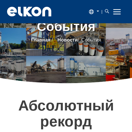
|
События
О
Главная
/
Новости
/
События
компании
Продукция
Новости
Каталог
Абсолютный
Наши
рекорд
заказчики