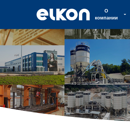
О
компании
О
компании
Продукция
Новости
Каталог