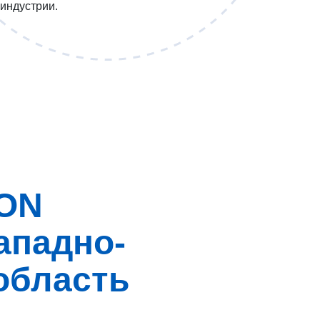
 индустрии.
KON
ападно-
область