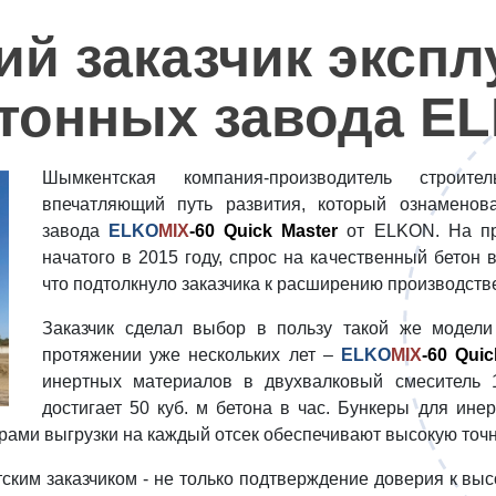
ий заказчик экспл
етонных завода E
Шымкентская компания-производитель строит
впечатляющий путь развития, который ознаменов
завода
ELKO
MIX
-60 Quick Master
от ELKON. На про
начатого в 2015 году, спрос на качественный бетон
что подтолкнуло заказчика к расширению производст
Заказчик сделал выбор в пользу такой же модели 
протяжении уже нескольких лет –
ELKO
MIX
-60 Quic
инертных материалов в двухвалковый смеситель 1
достигает 50 куб. м бетона в час. Бункеры для ине
ами выгрузки на каждый отсек обеспечивают высокую точн
тским заказчиком - не только подтверждение доверия к в