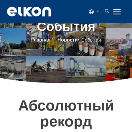
|
События
О
Главная
/
Новости
/
События
компании
Продукция
Новости
Каталог
Абсолютный
Наши
рекорд
заказчики